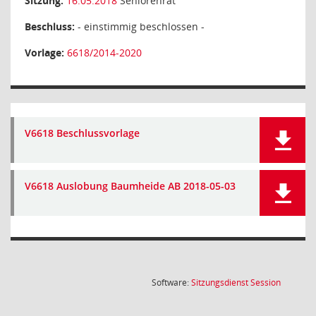
Sitzung:
16.05.2018
Seniorenrat
Beschluss:
- einstimmig beschlossen -
Vorlage:
6618/2014-2020
V6618 Beschlussvorlage
V6618 Auslobung Baumheide AB 2018-05-03
(Wird in
Software:
Sitzungsdienst
Session