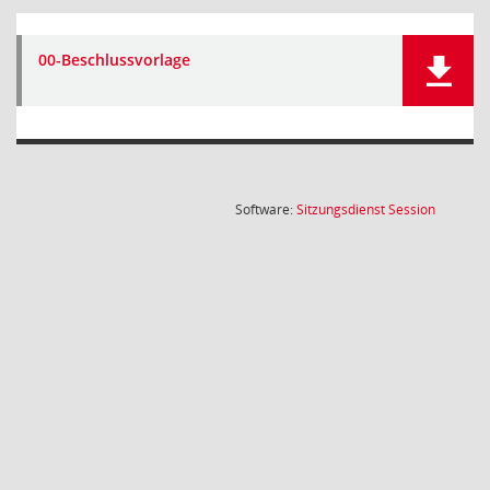
00-Beschlussvorlage
(Wird in
Software:
Sitzungsdienst
Session