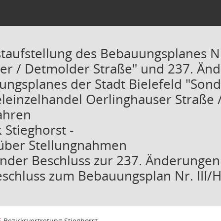
taufstellung des Bebauungsplanes Nr.
er / Detmolder Straße" und 237. Än
ungsplanes der Stadt Bielefeld "Sond
leinzelhandel Oerlinghauser Straße 
fahren
k Stieghorst -
 über Stellungnahmen
ender Beschluss zur 237. Änderunge
eschluss zum Bebauungsplan Nr. III/H
5
Bezirksvertretung Stieghorst