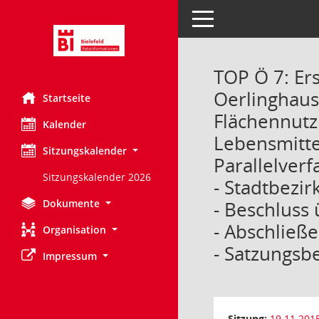
Toggle navigation
TOP Ö 7: Ers
Oerlinghaus
Startseite
Flächennutz
Kalender
Lebensmitte
Sitzungskalender
Parallelver
Sitzungskalender 2026
- Stadtbezir
Dokumente
- Beschluss
- Abschließ
Organisation
- Satzungsb
Impressum
Sitzung:
19.11.201