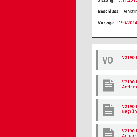
Beschluss:
- einsti
Vorlage:
2190/201
VO
V2190 
V2190 I
Änderu
V2190 I
Begrü
V2190 
Anhan