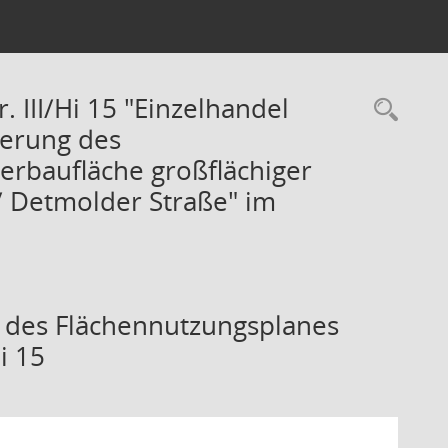
 III/Hi 15 "Einzelhandel
Rec
derung des
erbaufläche großflächiger
/ Detmolder Straße" im
n des Flächennutzungsplanes
i 15