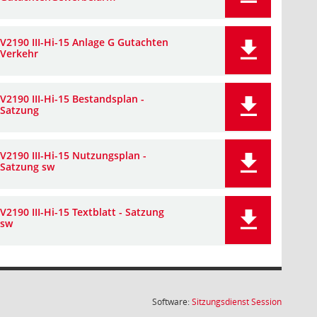
V2190 III-Hi-15 Anlage G Gutachten
Verkehr
V2190 III-Hi-15 Bestandsplan -
Satzung
V2190 III-Hi-15 Nutzungsplan -
Satzung sw
V2190 III-Hi-15 Textblatt - Satzung
sw
(Wird in
Software:
Sitzungsdienst
Session