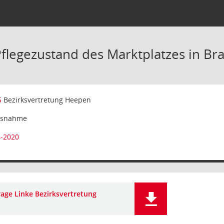
Pflegezustand des Marktplatzes in Br
5
Bezirksvertretung Heepen
isnahme
4-2020
rage Linke Bezirksvertretung