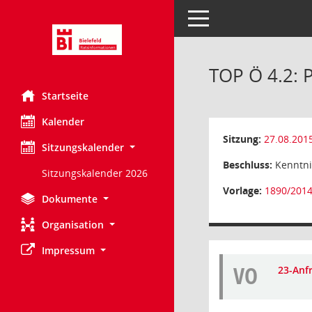
Toggle navigation
TOP Ö 4.2: 
Startseite
Kalender
Sitzung:
27.08.201
Sitzungskalender
Beschluss:
Kenntn
Sitzungskalender 2026
Vorlage:
1890/201
Dokumente
Organisation
Impressum
VO
23-Anf