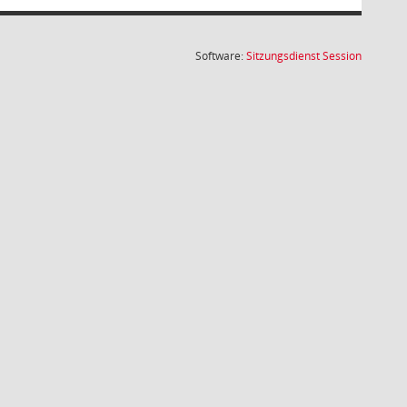
(Wird in
Software:
Sitzungsdienst
Session