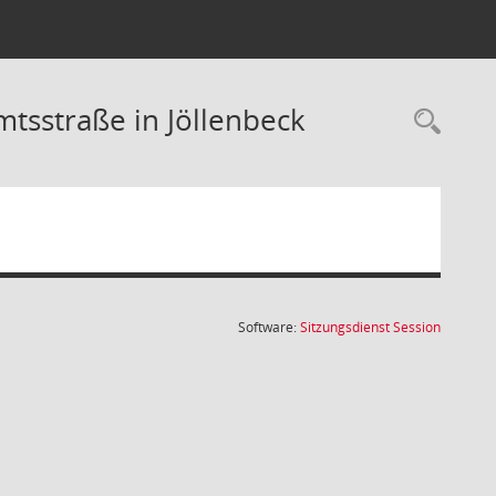
mtsstraße in Jöllenbeck
Rec
(Wird in
Software:
Sitzungsdienst
Session