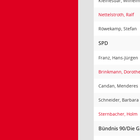
Kleinesdar, Wilhel
Nettelstroth, Ralf
Röwekamp, Stefan
SPD
Franz, Hans-Jürgen
Brinkmann, Doroth
Candan, Menderes
Schneider, Barbara
Sternbacher, Holm
Bündnis 90/Die 