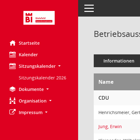
Toggle navigation
Betriebsaus
Startseite
Kalender
Informationen
Sitzungskalender
Sitzungskalender 2026
Name
Dokumente
CDU
Organisation
Impressum
Henrichsmeier, Ge
Jung, Erwin