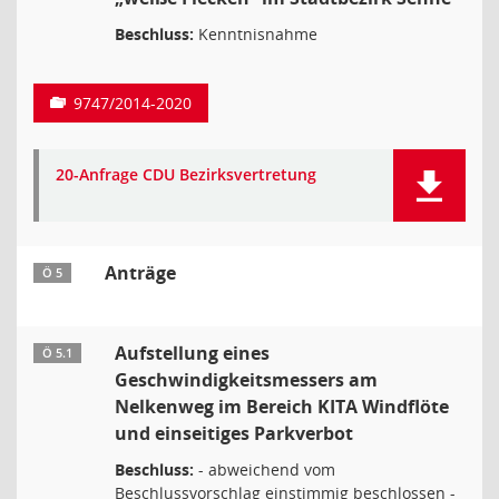
Beschluss:
Kenntnisnahme
9747/2014-2020
20-Anfrage CDU Bezirksvertretung
Anträge
Ö 5
Aufstellung eines
Ö 5.1
Geschwindigkeitsmessers am
Nelkenweg im Bereich KITA Windflöte
und einseitiges Parkverbot
Beschluss:
- abweichend vom
Beschlussvorschlag einstimmig beschlossen -