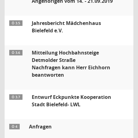
Angehörigen vom 14. - 21.09.2019
Jahresbericht Mädchenhaus
Ö 3.5
Bielefeld e.V.
Mitteilung Hochbahnsteige
Ö 3.6
Detmolder Straße
Nachfragen kann Herr Eichhorn
beantworten
Entwurf Eckpunkte Kooperation
Ö 3.7
Stadt Bielefeld- LWL
Anfragen
Ö 4