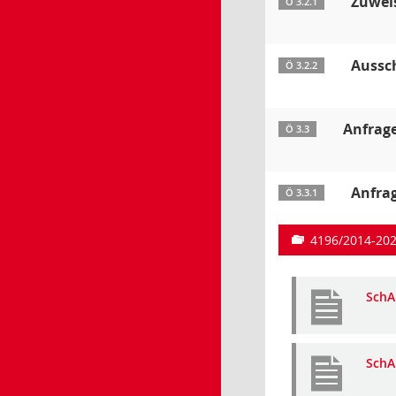
Zuwei
Ö 3.2.1
Aussch
Ö 3.2.2
Anfrag
Ö 3.3
Anfrag
Ö 3.3.1
4196/2014-20
SchA
SchA