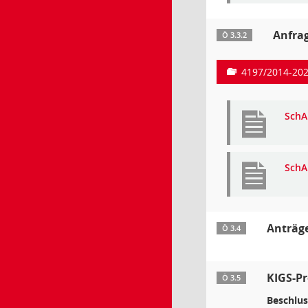
Anfrag
Ö 3.3.2
4197/2014-20
SchA
SchA
Anträg
Ö 3.4
KIGS-Pr
Ö 3.5
Beschlus