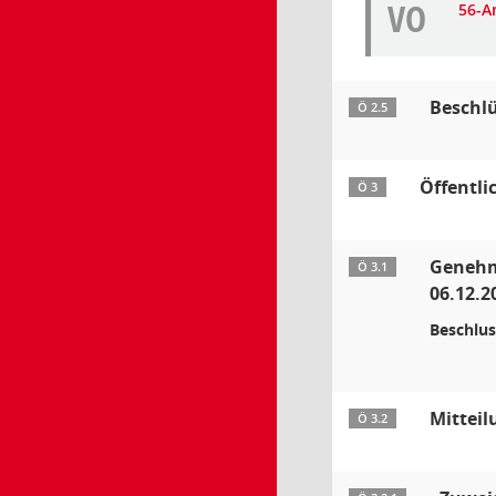
VO
56-A
Beschl
Ö 2.5
Öffentli
Ö 3
Genehmi
Ö 3.1
06.12.2
Beschlus
Mittei
Ö 3.2