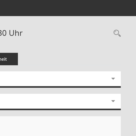
:30 Uhr
Rec
eit