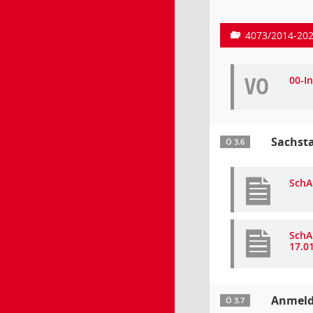
4073/2014-20
VO
00-I
Sachsta
Ö 3.6
SchA
SchA
17.0
Anmeld
Ö 3.7