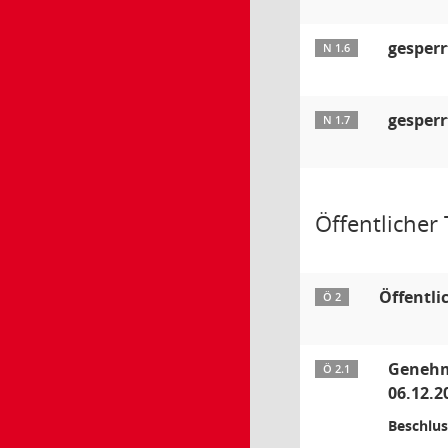
gesperr
N 1.6
gesperr
N 1.7
Öffentlicher T
Öffentli
Ö 2
Genehmi
Ö 2.1
06.12.2
Beschlus