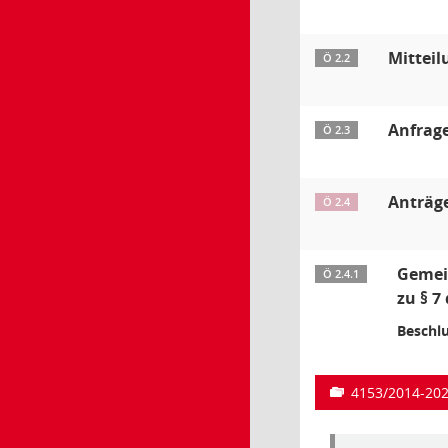
Mittei
Ö 2.2
Anfrag
Ö 2.3
Anträg
Ö 2.4
Gemei
Ö 2.4.1
zu § 7
Beschlu
4153/2014-20