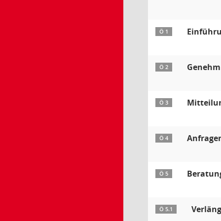
Einführu
Ö 1
Genehmig
Ö 2
Mitteil
Ö 3
Anfrage
Ö 4
Beratun
Ö 5
Verläng
Ö 5.1