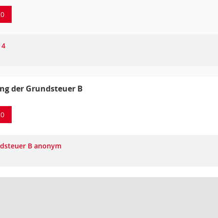
20
 4
ng der Grundsteuer B
20
dsteuer B anonym