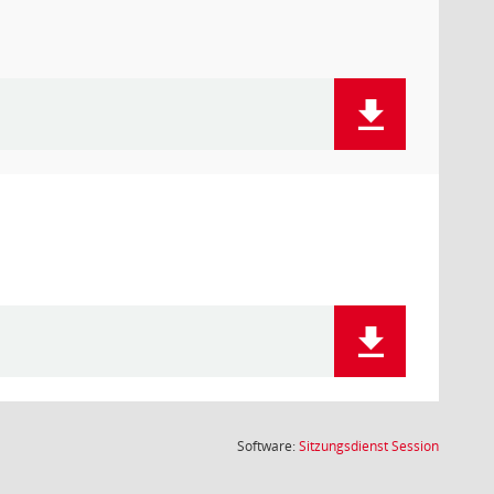
(Wird in
Software:
Sitzungsdienst
Session