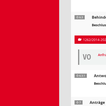
Behinde
Ö 6.3
Beschlus
1262/2014-20
VO
Anfr
Antwo
Ö 6.3.1
Beschlu
Anträge
Ö 7