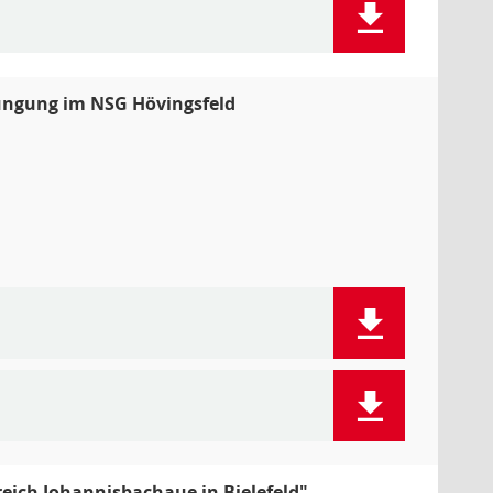
üngung im NSG Hövingsfeld
reich Johannisbachaue in Bielefeld"