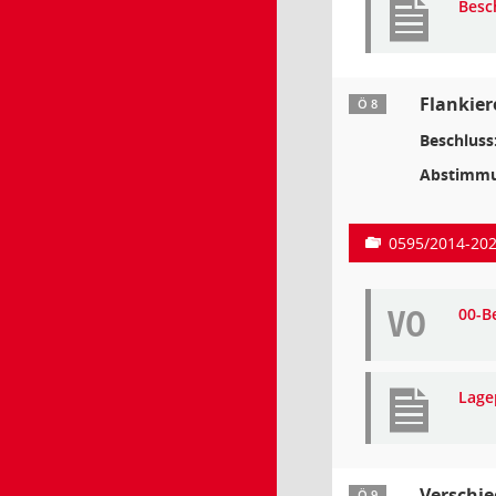
Besc
Flankie
Ö 8
Beschluss
Abstimmu
0595/2014-20
VO
00-B
Lage
Verschie
Ö 9