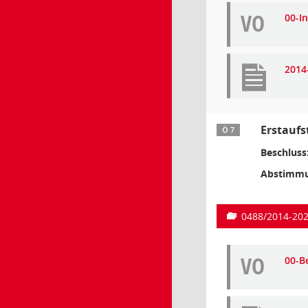
VO
00-I
2014
Erstaufs
Ö 7
Beschluss
Abstimmu
0488/2014-20
VO
00-B