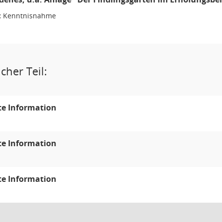
:
Kenntnisnahme
cher Teil:
te Information
te Information
te Information