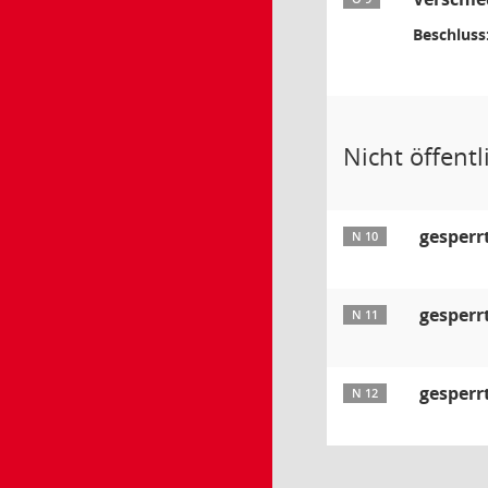
Beschluss
Nicht öffentli
gesperr
N 10
gesperr
N 11
gesperr
N 12