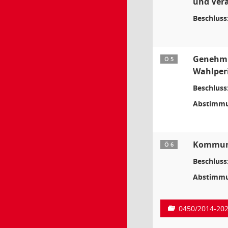
und Vera
Beschluss
Genehmig
Ö 5
Wahlperi
Beschluss
Abstimmu
Kommuna
Ö 6
Beschluss
Abstimmu
0450/2014-20