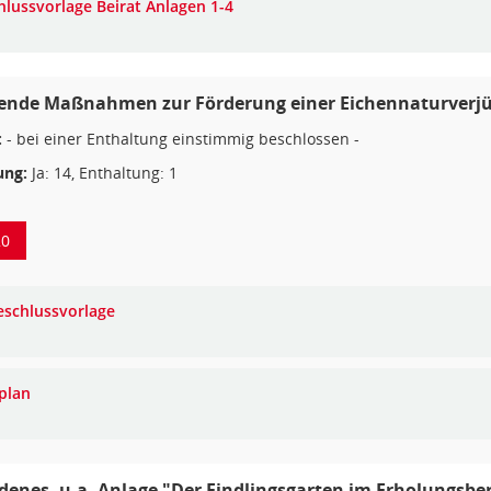
hlussvorlage Beirat Anlagen 1-4
rende Maßnahmen zur Förderung einer Eichennaturverj
:
- bei einer Enthaltung einstimmig beschlossen -
ng:
Ja: 14, Enthaltung: 1
20
eschlussvorlage
plan
denes, u.a. Anlage "Der Findlingsgarten im Erholungsbe