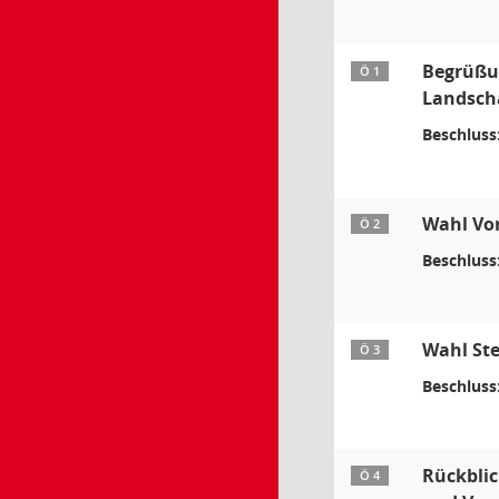
Begrüßun
Ö 1
Landscha
Beschluss
Wahl Vor
Ö 2
Beschluss
Wahl Ste
Ö 3
Beschluss
Rückblic
Ö 4