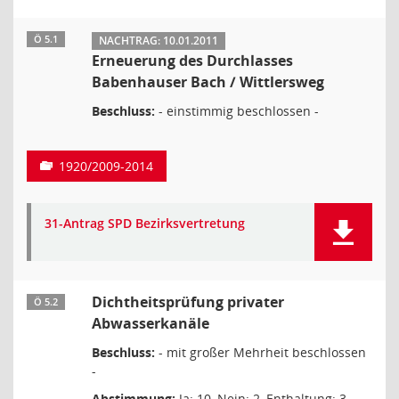
Ö 5.1
NACHTRAG: 10.01.2011
Erneuerung des Durchlasses
Babenhauser Bach / Wittlersweg
Beschluss:
- einstimmig beschlossen -
1920/2009-2014
31-Antrag SPD Bezirksvertretung
Dichtheitsprüfung privater
Ö 5.2
Abwasserkanäle
Beschluss:
- mit großer Mehrheit beschlossen
-
Abstimmung:
Ja: 10, Nein: 2, Enthaltung: 3