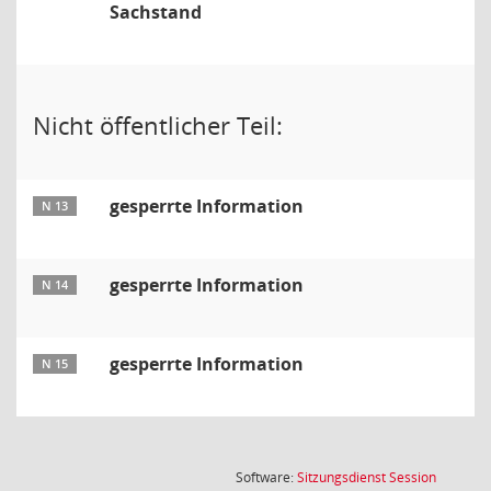
Sachstand
Nicht öffentlicher Teil:
gesperrte Information
N 13
gesperrte Information
N 14
gesperrte Information
N 15
(Wird in
Software:
Sitzungsdienst
Session