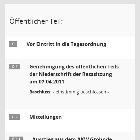
Öffentlicher Teil:
Vor Eintritt in die Tagesordnung
Ö
Genehmigung des öffentlichen Teils
Ö 1
der Niederschrift der Ratssitzung
am 07.04.2011
Beschluss:
- einstimmig beschlossen -
Mitteilungen
Ö 2
Ausstieg aus dem AKW Grohnde
Ö 2.1