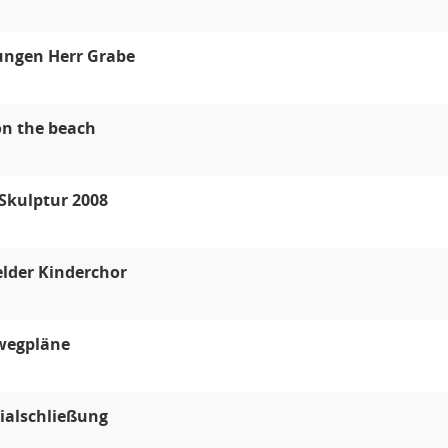
ungen Herr Grabe
on the beach
Skulptur 2008
elder Kinderchor
wegpläne
lialschließung