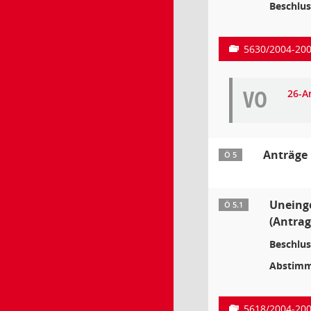
Beschlus
5630/2004-20
VO
26-A
Anträge
Ö 5
Uneinge
Ö 5.1
(Antrag
Beschlus
Abstimm
5618/2004-20