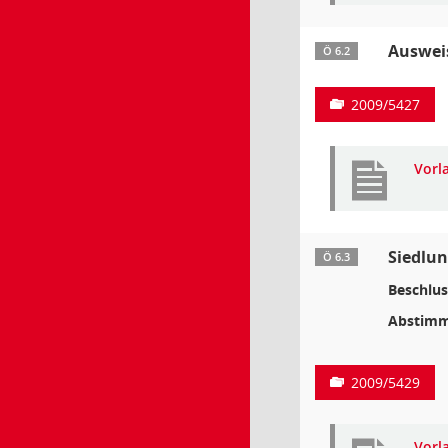
Auswei
Ö 6.2
2009/5427
Vorl
Siedlun
Ö 6.3
Beschlus
Abstimm
2009/5429
Vorl