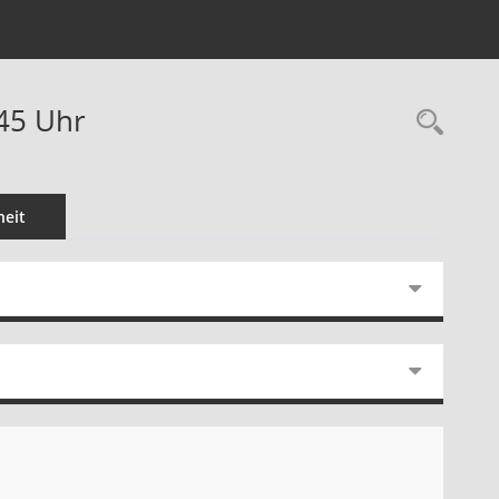
:45 Uhr
Rec
eit