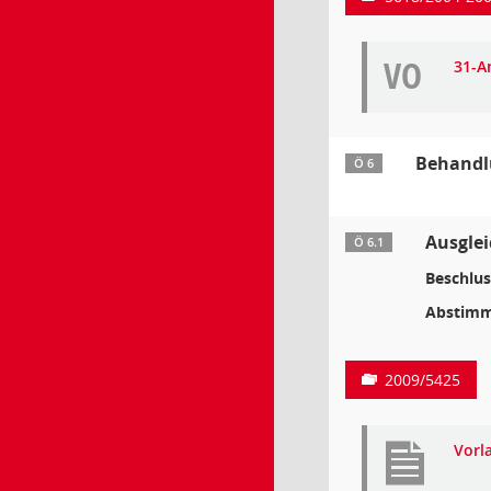
VO
31-A
Behandlu
Ö 6
Ausgle
Ö 6.1
Beschlus
Abstimm
2009/5425
Vorl