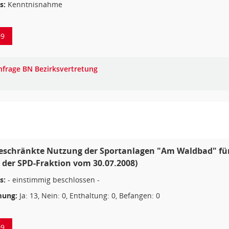
s:
Kenntnisnahme
09
nfrage BN Bezirksvertretung
schränkte Nutzung der Sportanlagen "Am Waldbad" für d
 der SPD-Fraktion vom 30.07.2008)
s:
- einstimmig beschlossen -
ung:
Ja: 13, Nein: 0, Enthaltung: 0, Befangen: 0
09