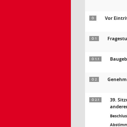
Vor Eintr
Ö
Fragestu
Ö 1
Baugebi
Ö 1.1
Genehmig
Ö 2
39. Si
Ö 2.1
anderen
Beschlus
Abstimm