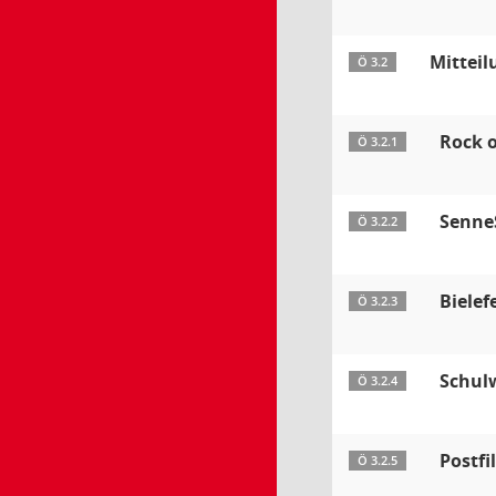
Mitteil
Ö 3.2
Rock 
Ö 3.2.1
Senne
Ö 3.2.2
Bielef
Ö 3.2.3
Schul
Ö 3.2.4
Postfi
Ö 3.2.5