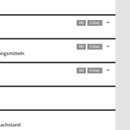
VO
3 Dok.
VO
3 Dok.
ungsmitteln
VO
4 Dok.
Sachstand