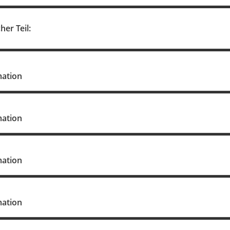
her Teil:
mation
mation
mation
mation