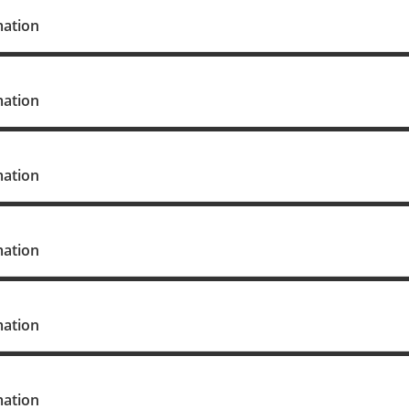
mation
mation
mation
mation
mation
mation