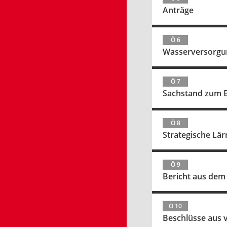
Anträge
Ö 6
Wasserversorgu
Ö 7
Sachstand zum E
Ö 8
Strategische Lä
Ö 9
Bericht aus dem
Ö 10
Beschlüsse aus 