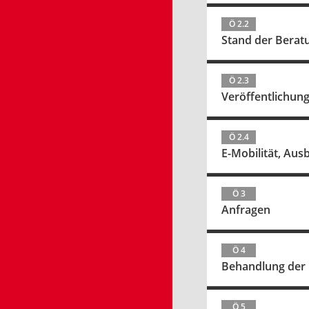
Ö 2.2
Stand der Bera
Ö 2.3
Veröffentlichung
Ö 2.4
E-Mobilität, Aus
Ö 3
Anfragen
Ö 4
Behandlung der 
Ö 5