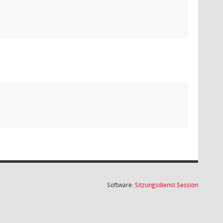
(Wird in
Software:
Sitzungsdienst
Session