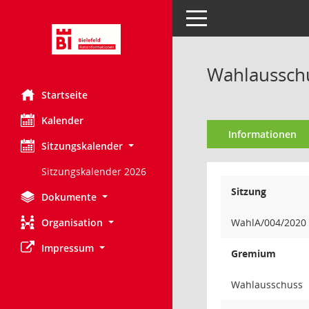
Toggle navigation
Wahlausschu
Startseite
Kalender
Informationen
Sitzungskalender
Sitzungskalender 2026
Sitzung
Dokumente
Organisation
WahlA/004/2020
Impressum
Gremium
Wahlausschuss