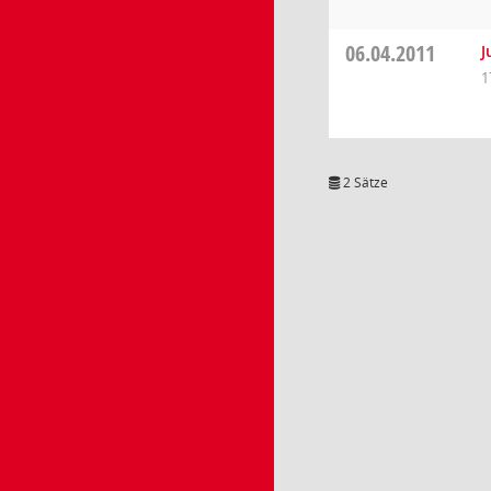
06.04.2011
J
1
2 Sätze