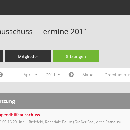
ausschuss - Termine 2011
Mitglieder
Sitzungen
April
2011
Aktuell
Gremium au
itzung
ugendhilfeausschuss
6:00-16:20 Uhr
Bielefeld, Rochdale-Raum (Großer Saal, Altes Rathaus)