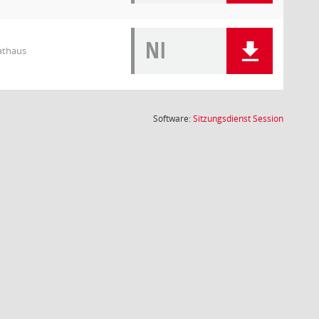
NI
athaus
(Wird in
Software:
Sitzungsdienst
Session