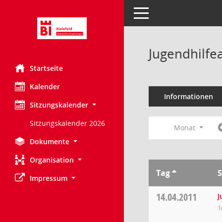
Toggle navigation
Jugendhilfe
Startseite
Kalender
Informationen
Sitzungskalender
Sitzungskalender 2026
Monat
Dokumente
Organisation
Tag
S
Impressum
14.04.2011
J
1