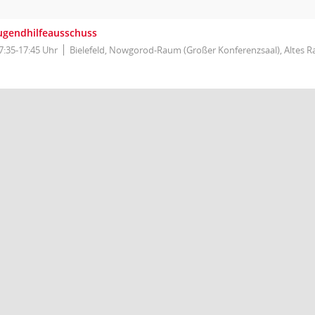
ugendhilfeausschuss
7:35-17:45 Uhr
Bielefeld, Nowgorod-Raum (Großer Konferenzsaal), Altes R