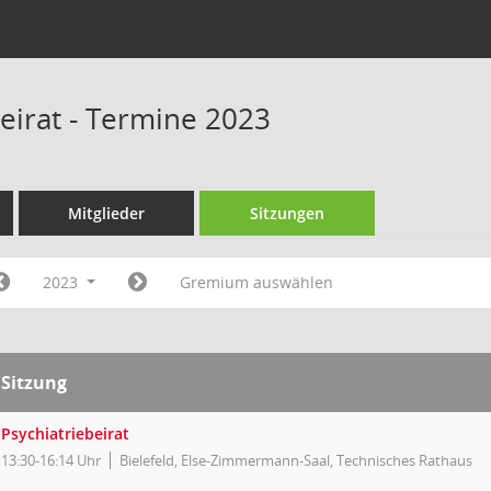
beirat - Termine 2023
Mitglieder
Sitzungen
2023
Gremium auswählen
Sitzung
Psychiatriebeirat
13:30-16:14 Uhr
Bielefeld, Else-Zimmermann-Saal, Technisches Rathaus