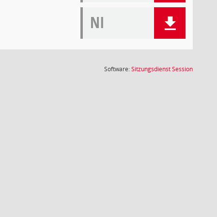
NI
(Wird in
Software:
Sitzungsdienst
Session