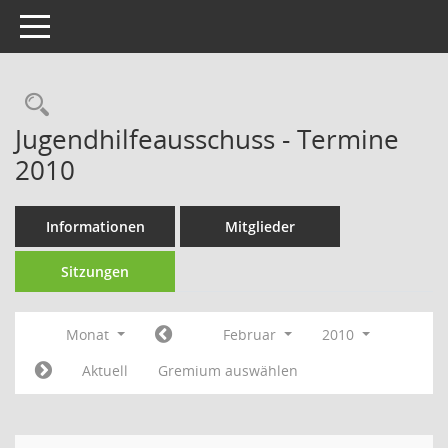
Toggle navigation
Rechercheauswahl
Jugendhilfeausschuss - Termine
2010
Informationen
Mitglieder
Sitzungen
Monat
Februar
2010
Aktuell
Gremium auswählen