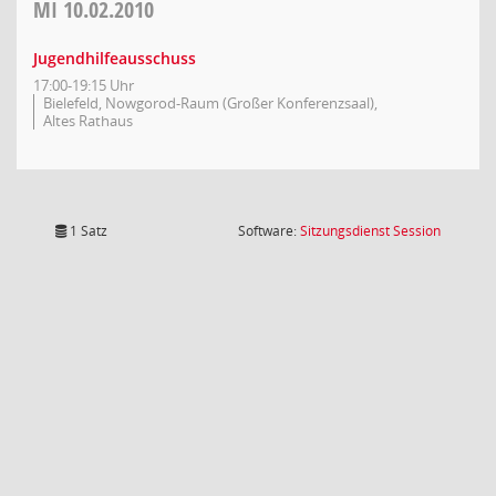
MI
10.02.2010
Jugendhilfeausschuss
17:00-19:15 Uhr
Bielefeld, Nowgorod-Raum (Großer Konferenzsaal),
Altes Rathaus
(Wird in
1 Satz
Software:
Sitzungsdienst
Session