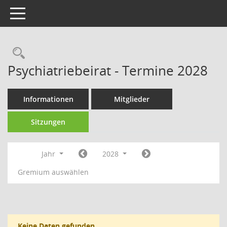
Toggle navigation
Rechercheauswahl
Psychiatriebeirat - Termine 2028
Informationen
Mitglieder
Sitzungen
Jahr
2028
Gremium auswählen
Keine Daten gefunden.