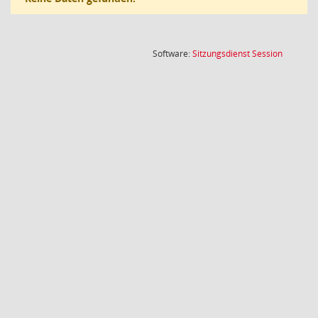
(Wird in
Software:
Sitzungsdienst
Session