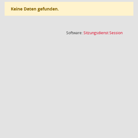
Keine Daten gefunden.
(Wird in
Software:
Sitzungsdienst
Session