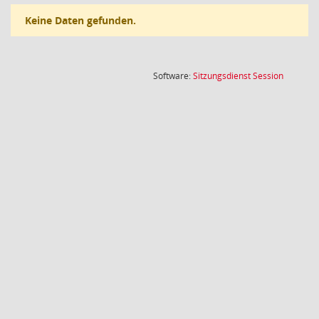
Keine Daten gefunden.
(Wird in
Software:
Sitzungsdienst
Session