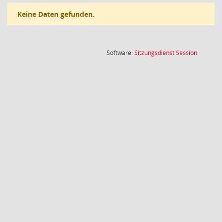
Keine Daten gefunden.
(Wird in
Software:
Sitzungsdienst
Session