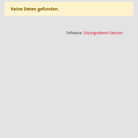
Keine Daten gefunden.
(Wird in
Software:
Sitzungsdienst
Session