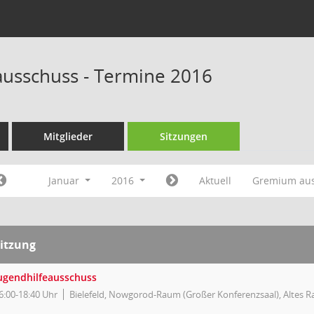
ausschuss - Termine 2016
Mitglieder
Sitzungen
Januar
2016
Aktuell
Gremium au
itzung
ugendhilfeausschuss
6:00-18:40 Uhr
Bielefeld, Nowgorod-Raum (Großer Konferenzsaal), Altes R