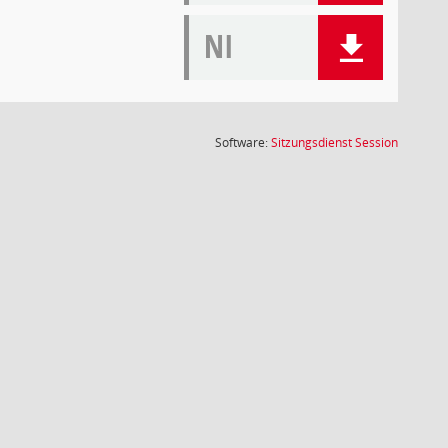
NI
(Wird in
Software:
Sitzungsdienst
Session