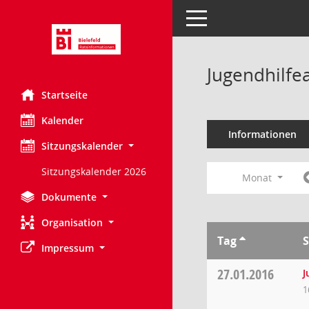
Toggle navigation
Jugendhilfe
Startseite
Kalender
Informationen
Sitzungskalender
Sitzungskalender 2026
Monat
Dokumente
Organisation
Tag
S
Impressum
27.01.2016
J
1