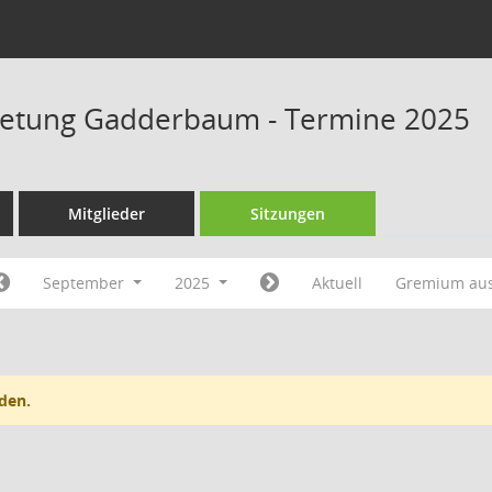
retung Gadderbaum - Termine 2025
Mitglieder
Sitzungen
September
2025
Aktuell
Gremium au
den.