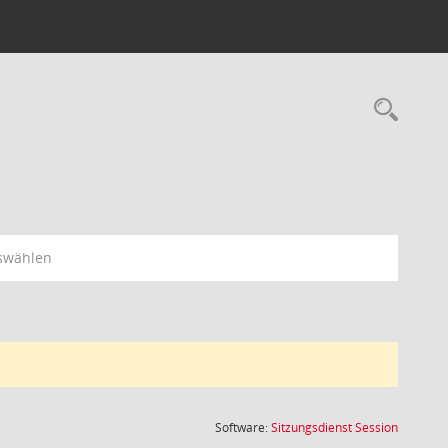
Rec
swählen
(Wird in
Software:
Sitzungsdienst
Session