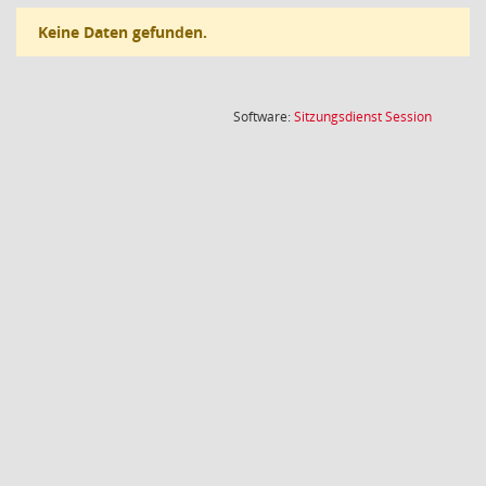
Keine Daten gefunden.
(Wird in
Software:
Sitzungsdienst
Session