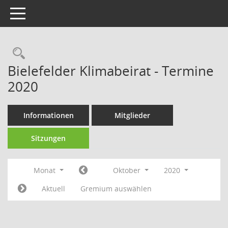
Toggle navigation
Rechercheauswahl
Bielefelder Klimabeirat - Termine
2020
Informationen
Mitglieder
Sitzungen
Monat
Oktober
2020
Aktuell
Gremium auswählen