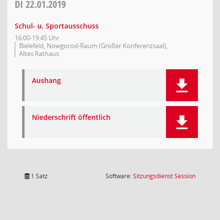
DI
22.01.2019
Schul- u. Sportausschuss
16:00-19:45 Uhr
Bielefeld, Nowgorod-Raum (Großer Konferenzsaal),
Altes Rathaus
Aushang
Niederschrift öffentlich
(Wird in
1 Satz
Software:
Sitzungsdienst
Session