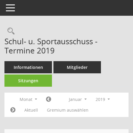
Toggle navigation
Rechercheauswahl
Schul- u. Sportausschuss -
Termine 2019
Informationen
Mitglieder
Sitzungen
Monat
Januar
2019
Aktuell
Gremium auswählen