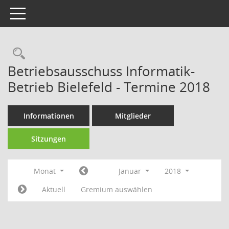
Toggle navigation
Rechercheauswahl
Betriebsausschuss Informatik-
Betrieb Bielefeld - Termine 2018
Informationen
Mitglieder
Sitzungen
Monat
Januar
2018
Aktuell
Gremium auswählen