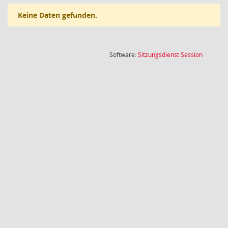
Keine Daten gefunden.
(Wird in
Software:
Sitzungsdienst
Session