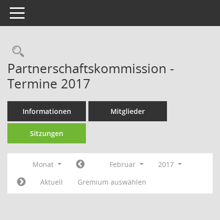
Toggle navigation
Rechercheauswahl
Partnerschaftskommission -
Termine 2017
Informationen
Mitglieder
Sitzungen
Monat
Februar
2017
Aktuell
Gremium auswählen