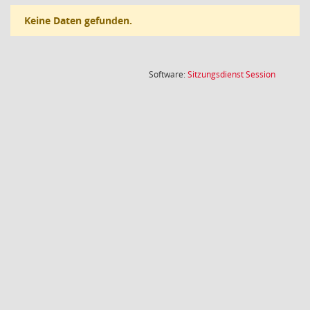
Keine Daten gefunden.
(Wird in
Software:
Sitzungsdienst
Session