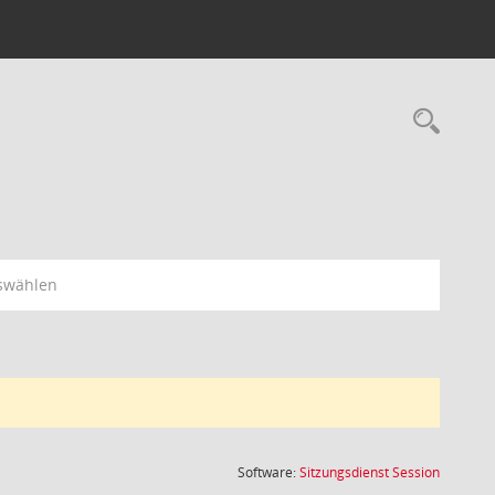
Rec
swählen
(Wird in
Software:
Sitzungsdienst
Session