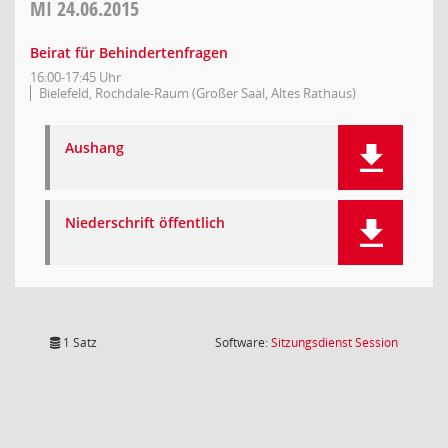
MI
24.06.2015
Beirat für Behindertenfragen
16:00-17:45 Uhr
Bielefeld, Rochdale-Raum (Großer Saal, Altes Rathaus)
Aushang
Niederschrift öffentlich
(Wird in
1 Satz
Software:
Sitzungsdienst
Session