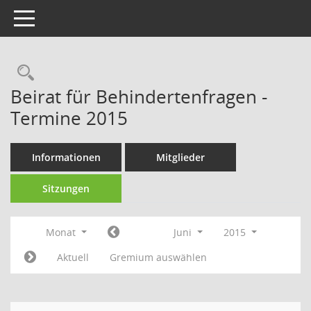
Toggle navigation
Rechercheauswahl
Beirat für Behindertenfragen -
Termine 2015
Informationen
Mitglieder
Sitzungen
Monat
Juni
2015
Aktuell
Gremium auswählen