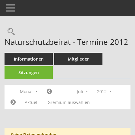
Toggle navigation
Rechercheauswahl
Naturschutzbeirat - Termine 2012
Informationen
Mitglieder
Sitzungen
Monat
Juli
2012
Aktuell
Gremium auswählen
Keine Daten gefunden.