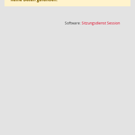
(Wird in
Software:
Sitzungsdienst
Session