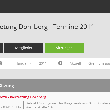
retung Dornberg - Termine 2011
Mitglieder
Sitzungen
Januar
2011
Aktuell
Gremium au
Sitzung
Bezirksvertretung Dornberg
Bielefeld, Sitzungssaal des Bürgerzentrums "Amt Dornberg
17:00-19:15 Uhr
Wertherstraße 436