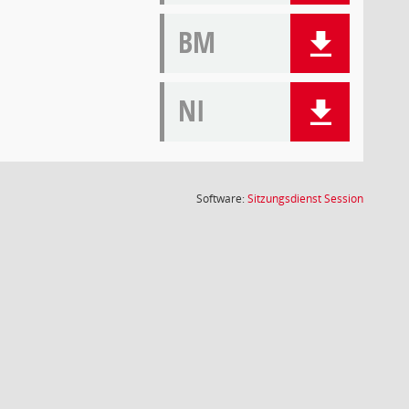
BM
NI
(Wird in
Software:
Sitzungsdienst
Session