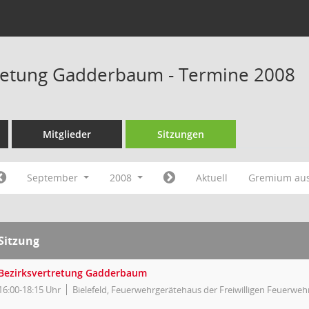
retung Gadderbaum - Termine 2008
Mitglieder
Sitzungen
September
2008
Aktuell
Gremium au
Sitzung
Bezirksvertretung Gadderbaum
16:00-18:15 Uhr
Bielefeld, Feuerwehrgerätehaus der Freiwilligen Feuerweh