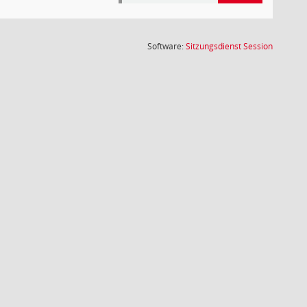
(Wird in
Software:
Sitzungsdienst
Session