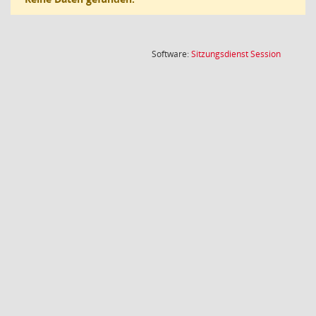
(Wird in
Software:
Sitzungsdienst
Session