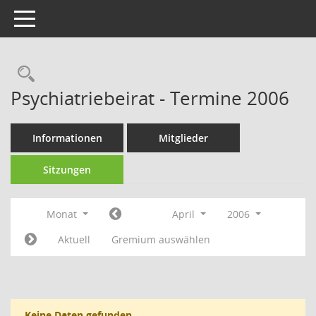
Toggle navigation
Rechercheauswahl
Psychiatriebeirat - Termine 2006
Informationen
Mitglieder
Sitzungen
Monat
April
2006
Aktuell
Gremium auswählen
Keine Daten gefunden.