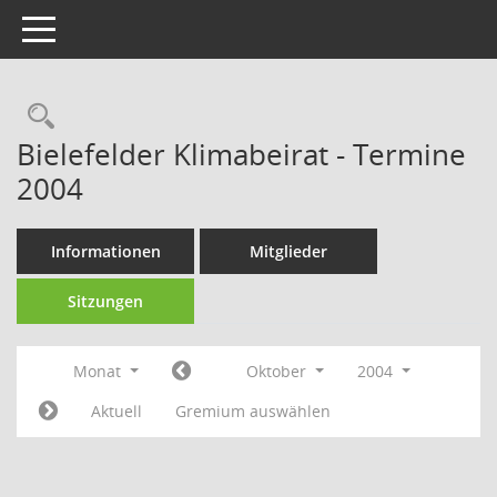
Toggle navigation
Rechercheauswahl
Bielefelder Klimabeirat - Termine
2004
Informationen
Mitglieder
Sitzungen
Monat
Oktober
2004
Aktuell
Gremium auswählen