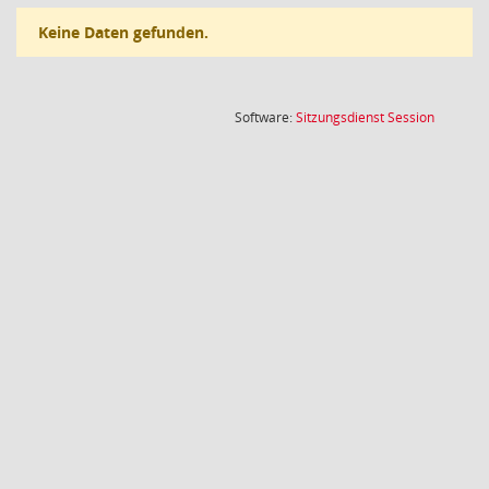
Keine Daten gefunden.
(Wird in
Software:
Sitzungsdienst
Session