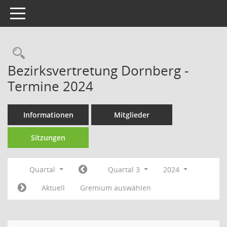
Toggle navigation
Rechercheauswahl
Bezirksvertretung Dornberg -
Termine 2024
Informationen
Mitglieder
Sitzungen
Quartal
Quartal 3
2024
Aktuell
Gremium auswählen