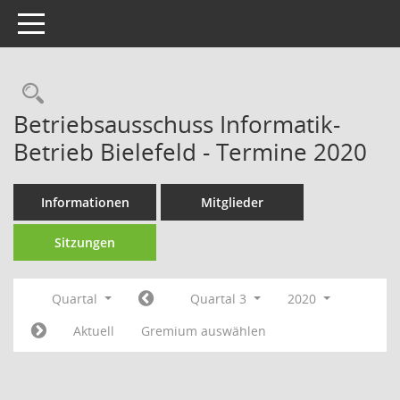
Toggle navigation
Rechercheauswahl
Betriebsausschuss Informatik-
Betrieb Bielefeld - Termine 2020
Informationen
Mitglieder
Sitzungen
Quartal
Quartal 3
2020
Aktuell
Gremium auswählen