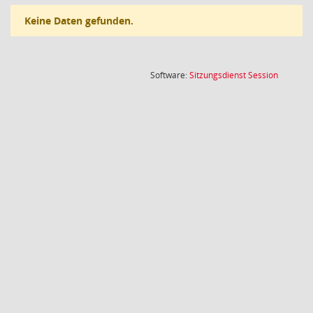
Keine Daten gefunden.
(Wird in
Software:
Sitzungsdienst
Session