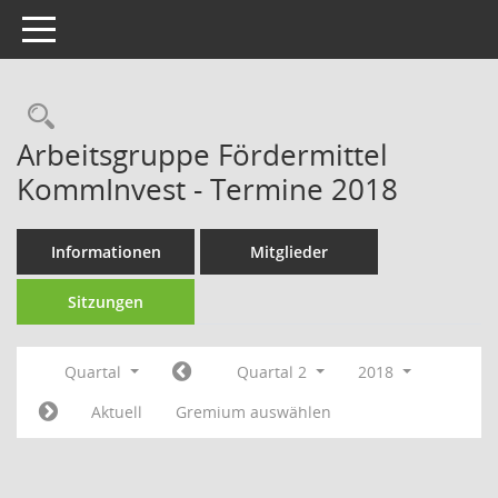
Toggle navigation
Rechercheauswahl
Arbeitsgruppe Fördermittel
KommInvest - Termine 2018
Informationen
Mitglieder
Sitzungen
Quartal
Quartal 2
2018
Aktuell
Gremium auswählen