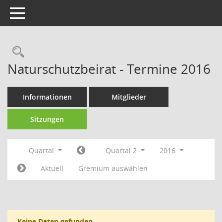
Toggle navigation
Rechercheauswahl
Naturschutzbeirat - Termine 2016
Informationen
Mitglieder
Sitzungen
Quartal
Quartal 2
2016
Aktuell
Gremium auswählen
Keine Daten gefunden.