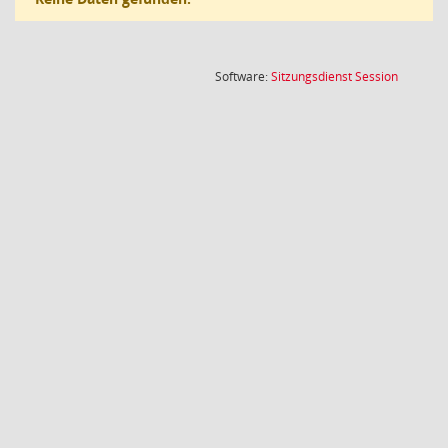
(Wird in
Software:
Sitzungsdienst
Session