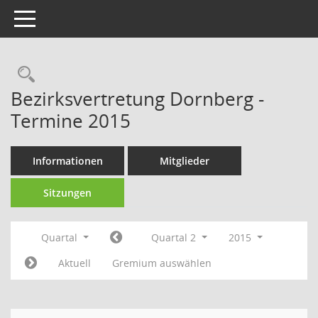
Toggle navigation
Rechercheauswahl
Bezirksvertretung Dornberg -
Termine 2015
Informationen
Mitglieder
Sitzungen
Quartal
Quartal 2
2015
Aktuell
Gremium auswählen