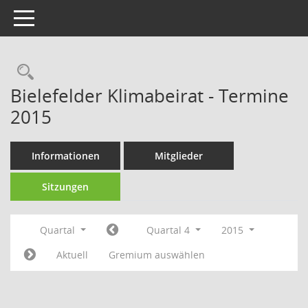
Toggle navigation
Rechercheauswahl
Bielefelder Klimabeirat - Termine
2015
Informationen
Mitglieder
Sitzungen
Quartal
Quartal 4
2015
Aktuell
Gremium auswählen