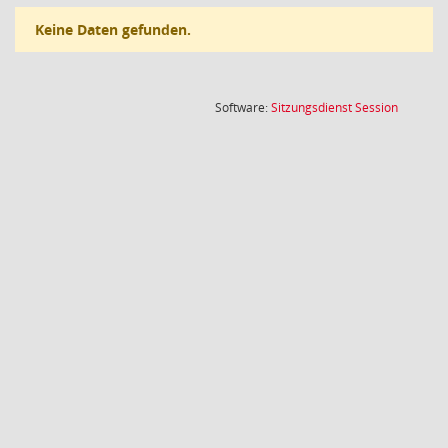
Keine Daten gefunden.
(Wird in
Software:
Sitzungsdienst
Session