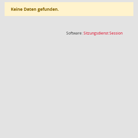
Keine Daten gefunden.
(Wird in
Software:
Sitzungsdienst
Session