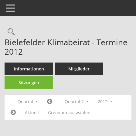
Toggle navigation
Rechercheauswahl
Bielefelder Klimabeirat - Termine
2012
Informationen
Mitglieder
Sitzungen
Quartal
Quartal 2
2012
Aktuell
Gremium auswählen