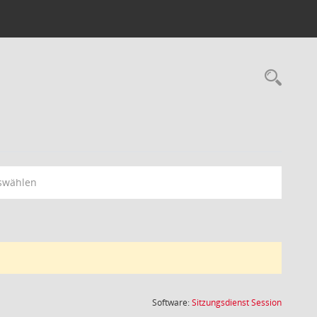
Rec
swählen
(Wird in
Software:
Sitzungsdienst
Session