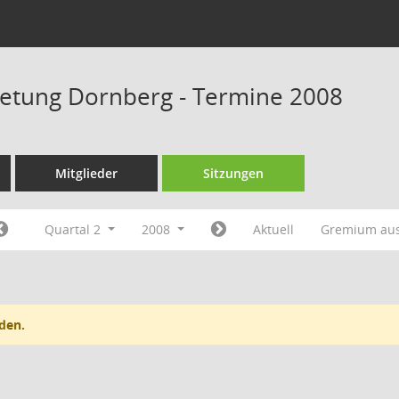
retung Dornberg - Termine 2008
Mitglieder
Sitzungen
Quartal 2
2008
Aktuell
Gremium au
den.