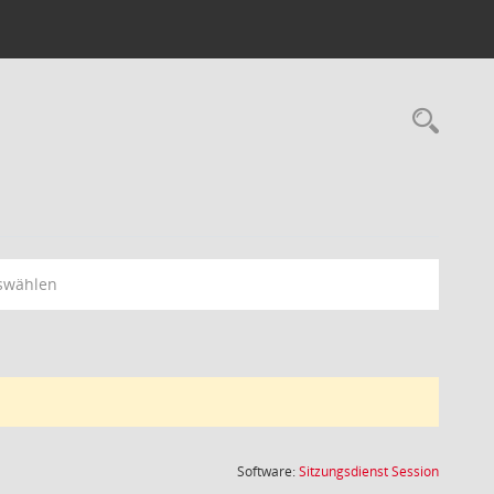
Rec
swählen
(Wird in
Software:
Sitzungsdienst
Session