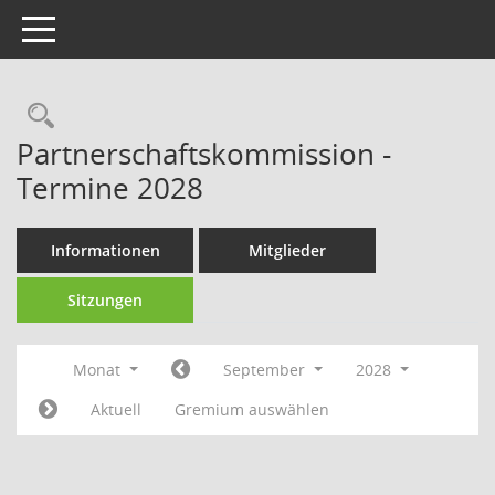
Toggle navigation
Rechercheauswahl
Partnerschaftskommission -
Termine 2028
Informationen
Mitglieder
Sitzungen
Monat
September
2028
Aktuell
Gremium auswählen