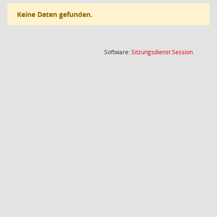
Keine Daten gefunden.
(Wird in
Software:
Sitzungsdienst
Session