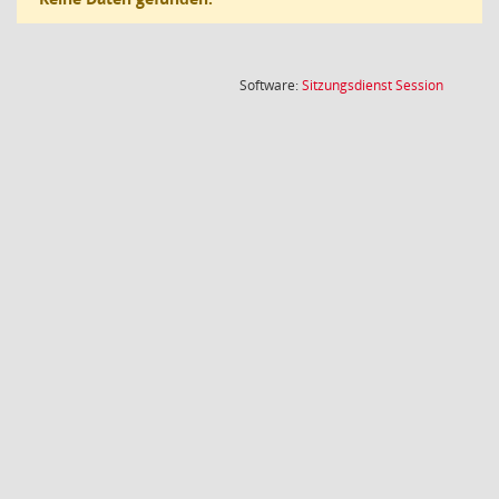
(Wird in
Software:
Sitzungsdienst
Session