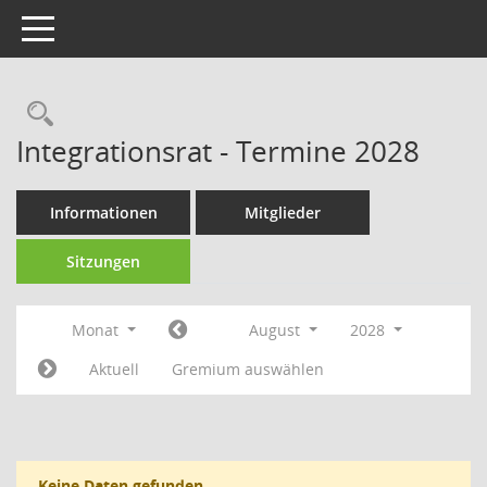
Toggle navigation
Rechercheauswahl
Integrationsrat - Termine 2028
Informationen
Mitglieder
Sitzungen
Monat
August
2028
Aktuell
Gremium auswählen
Keine Daten gefunden.